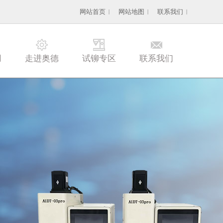
网站首页
网站地图
联系我们
用
走进奥德
试铆专区
联系我们