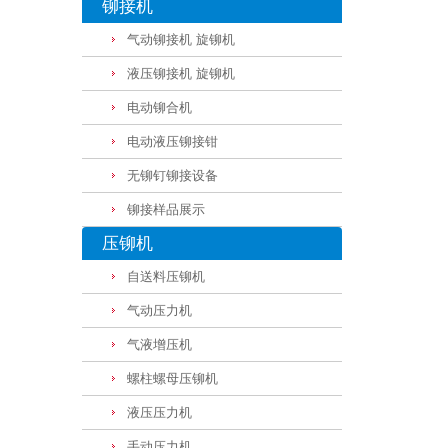
铆接机
气动铆接机 旋铆机
液压铆接机 旋铆机
电动铆合机
电动液压铆接钳
无铆钉铆接设备
铆接样品展示
压铆机
自送料压铆机
气动压力机
气液增压机
螺柱螺母压铆机
液压压力机
手动压力机